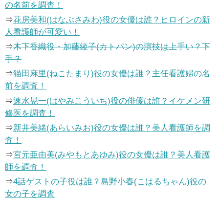
の名前を調査！
⇒
花房美和(はなぶさみわ)役の女優は誰？ヒロインの新
人看護師が可愛い！
⇒
木下香織役・加藤綾子(カトパン)の演技は上手い？下
手？
⇒
猫田麻里(ねこたまり)役の女優は誰？主任看護婦の名
前を調査！
⇒
速水晃一(はやみこういち)役の俳優は誰？イケメン研
修医を調査！
⇒
新井美緒(あらいみお)役の女優は誰？美人看護師を調
査！
⇒
宮元亜由美(みやもとあゆみ)役の女優は誰？美人看護
師を調査！
⇒
4話ゲストの子役は誰？島野小春(こはるちゃん)役の
女の子を調査