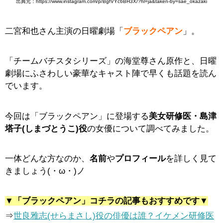
出典元：https://www.instagram.com/p/BgfVYc6BH3X/?hl=ja&taken-by=sae_okazaki
二宮和也さん主演の日曜劇場「
ブラックペアン
」。
「チームバチスタシリーズ」の海堂尊さん原作と、日曜
劇場にふさわしい豪華なキャスト陣で早くも話題を読ん
でいます。
今回は「ブラックペアン」に登場する
美女研修医・島津
塔子(しまづとうこ)役
の女優について調べてみました。
一体どんな方なのか、
名前
や
プロフィール
を詳しく見て
きましょう(・ω・)ノ
▼「ブラックペアン」コチラの記事もおすすめです▼
⇒
世良雅志(せらまさし)役の俳優は誰？イケメン研修医