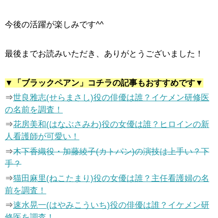
今後の活躍が楽しみです^^
最後までお読みいただき、ありがとうございました！
▼「ブラックペアン」コチラの記事もおすすめです▼
⇒
世良雅志(せらまさし)役の俳優は誰？イケメン研修医
の名前を調査！
⇒
花房美和(はなぶさみわ)役の女優は誰？ヒロインの新
人看護師が可愛い！
⇒
木下香織役・加藤綾子(カトパン)の演技は上手い？下
手？
⇒
猫田麻里(ねこたまり)役の女優は誰？主任看護婦の名
前を調査！
⇒
速水晃一(はやみこういち)役の俳優は誰？イケメン研
修医を調査！