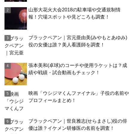
山形大花火大会2018の駐車場や交通規制情
報！穴場スポットや見どころも調査！
ブラックペアン｜宮元亜由美(みやもとあゆみ)
役の女優は誰？美人看護師を調査！
張本美和(卓球)のコーチや使用ラケットは？成
績や戦績・試合動画もチェック！
映画「ウシジマくんファイナル」子役の名前や
プロフィールまとめ！
ブラックペアン｜世良雅志(せらまさし)役の俳
優は誰？イケメン研修医の名前を調査！