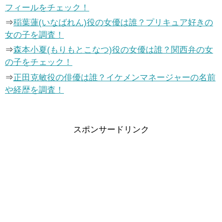
フィールをチェック！
⇒
稲葉蓮(いなばれん)役の女優は誰？プリキュア好きの
女の子を調査！
⇒
森本小夏(もりもとこなつ)役の女優は誰？関西弁の女
の子をチェック！
⇒
正田克敏役の俳優は誰？イケメンマネージャーの名前
や経歴を調査！
スポンサードリンク