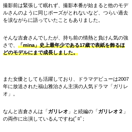
撮影前は緊張して眠れず、撮影本番が始まると他のモデ
ルさんのように同じポーズがとれないなど、つらい過去
を涙ながらに語っていたこともありました。
そんな吉倉さんでしたが、持ち前の情熱と負けん気の強
さで、
「mina」史上最年少である17歳で表紙を飾るほ
どのモデルにまで成長しました。
また女優としても活躍しており、ドラマデビューは2007
年に放送された福山雅治さん主演の人気ドラマ「ガリレ
オ」。
なんと吉倉さんは「
ガリレオ
」と続編の「
ガリレオ２
」
の両作に出演しているんですね(ﾟﾛﾟ;