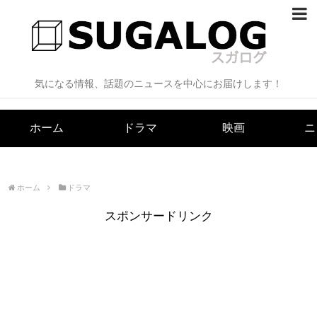
ホーム
ドラマ
気になる情報、話題のニュースを中心にお届けします！
映画
ホーム
ドラマ
映画
ニ
ニュース
芸能
ホーム
ドラマ
漫画
スポンサードリンク
当サイトについて