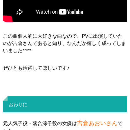
この曲個人的に大好きな曲なので、PVに出演していた
のが吉倉さんであると知り、なんだか嬉しく成ってしま
いました*^^*
ぜひとも活躍してほしいです♪
おわりに
吉倉あおいさん
元人気子役・落合涼子役の女優は
で