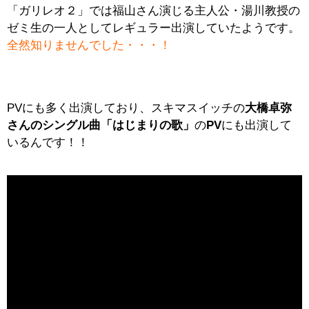
「ガリレオ２」では福山さん演じる主人公・湯川教授の
ゼミ生の一人としてレギュラー出演していたようです。
全然知りませんでした・・・！
PVにも多く出演しており、スキマスイッチの
大橋卓弥
さんのシングル曲「はじまりの歌」
の
PV
にも出演して
いるんです！！