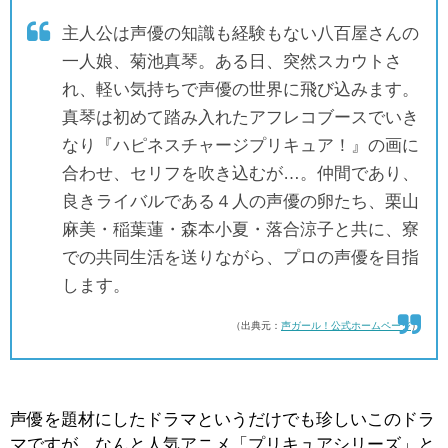
主人公は声優の知識も経験もない八百屋さんの
一人娘、菊池真琴。ある日、突然スカウトさ
れ、軽い気持ちで声優の世界に飛び込みます。
真琴は初めて踏み入れたアフレコブースでいき
なり『ハピネスチャージプリキュア！』の画に
合わせ、セリフを吹き込むが…。仲間であり、
良きライバルである４人の声優の卵たち、栗山
麻美・稲葉蓮・森本小夏・落合涼子と共に、寮
での共同生活を送りながら、プロの声優を目指
します。
（出典元：
声ガール！公式ホームページ
）
声優を題材にしたドラマというだけでも珍しいこのドラ
マですが、なんと人気アニメ「プリキュアシリーズ」と