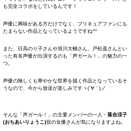
も完全コラボをしているんです！
声優に興味がある方だけでなく、プリキュアファンにも
たまらない作品となっているようですね^^
また、日高のり子さんや浪川大輔さん、戸松遥さんとい
った有名声優が出演するのも「声ガール！」の魅力の一
つ。
声優の険しくも華やかな世界を描く作品となっているそ
うなので、今から放送が楽しみですヽ(´∀｀)ノ
そんな「声ガール！」の主要メンバーの一人・
落合涼子
(おちあいりょうこ)
役の女優さんが気になりますよね。