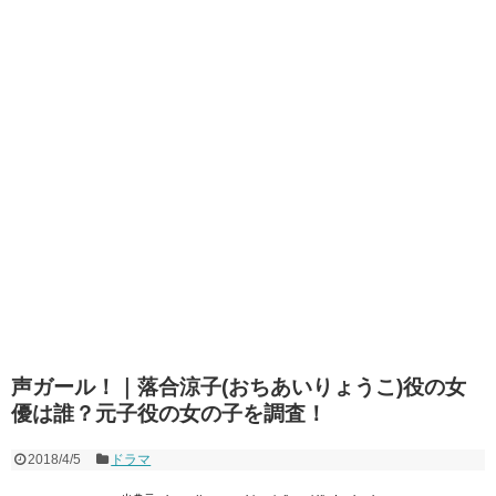
声ガール！｜落合涼子(おちあいりょうこ)役の女
優は誰？元子役の女の子を調査！
2018/4/5
ドラマ