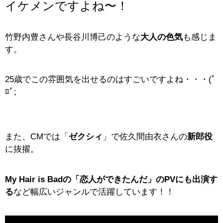
イケメンですよね〜！
竹野内豊さんや長谷川博己のような
大人の色気
も感じま
す。
25歳でこの雰囲気を出せるのはすごいですよね・・・(ﾟ
ﾛﾟ;
また、CMでは「
ゼクシィ
」で佐久間由衣さんの
新郎役
に抜擢。
My Hair is Badの「恋人ができたんだ」のPVにも出演す
る
など幅広いジャンルで活躍しています！！