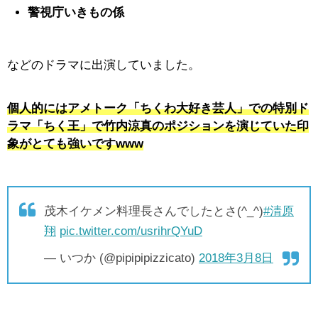
警視庁いきもの係
などのドラマに出演していました。
個人的にはアメトーク「ちくわ大好き芸人」での特別ド
ラマ「ちく王」で竹内涼真のポジションを演じていた印
象がとても強いですwww
茂木イケメン料理長さんでしたとさ(^_^)
#清原
翔
pic.twitter.com/usrihrQYuD
— いつか (@pipipipizzicato)
2018年3月8日