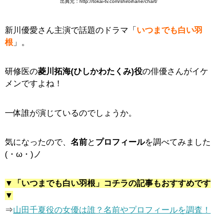
出典元：http://tokai-tv.com/shiroihane/chart/
新川優愛さん主演で話題のドラマ「
いつまでも白い羽
根
」。
研修医の
菱川拓海(ひしかわたくみ)役
の俳優さんがイケ
メンですよね！
一体誰が演じているのでしょうか。
気になったので、
名前
と
プロフィール
を調べてみました
(・ω・)ノ
▼「いつまでも白い羽根」コチラの記事もおすすめです
▼
⇒
山田千夏役の女優は誰？名前やプロフィールを調査！